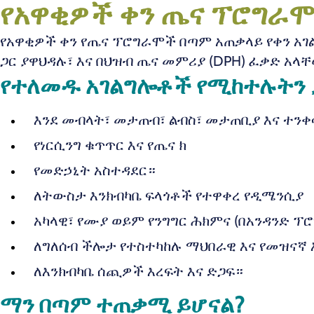
የአዋቂዎች ቀን ጤና ፕሮግራ
የአዋቂዎች ቀን የጤና ፕሮግራሞች በጣም አጠቃላይ የቀን አገ
ጋር ያዋህዳሉ፣ እና በህዝብ ጤና መምሪያ (DPH) ፈቃድ አላ
የተለመዱ አገልግሎቶች የሚከተሉትን 
እንደ መብላት፣ መታጠብ፣ ልብስ፣ መታጠቢያ እና ተንቀሳ
የነርሲንግ ቁጥጥር እና የጤና ክ
የመድኃኒት አስተዳደር።
ለትውስታ እንክብካቤ ፍላጎቶች የተዋቀረ የዲሜንሲያ
አካላዊ፣ የሙያ ወይም የንግግር ሕክምና (በአንዳንድ 
ለግለሰብ ችሎታ የተስተካከሉ ማህበራዊ እና የመዝናኛ 
ለእንክብካቤ ሰጪዎች እረፍት እና ድጋፍ።
ማን በጣም ተጠቃሚ ይሆናል?