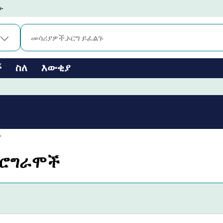
ው
ች
ስለ
እውቂያ
ች
 ፕሮግራሞች