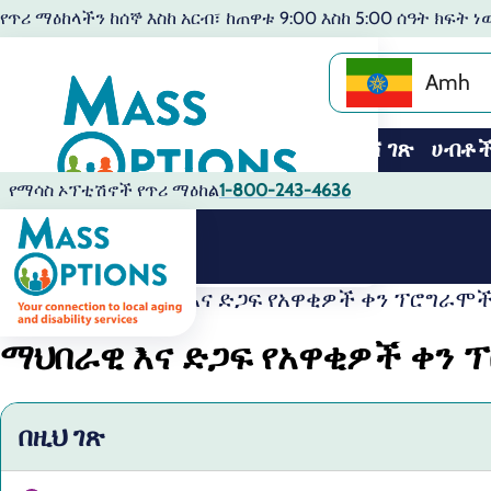
የጥሪ ማዕከላችን ከሰኞ እስከ አርብ፣ ከጠዋቱ 9:00 እስከ 5:00 ሰዓት ክፍት ነ
Amh
መነሻ ገጽ
ሀብቶ
የማሳስ ኦፕቲሽኖች የጥሪ ማዕከል
1-800-243-4636
ሀብቶች
ማህበራዊ እና ድጋፍ የአዋቂዎች ቀን ፕሮግራሞ
ማህበራዊ እና ድጋፍ የአዋቂዎች ቀን
በዚህ ገጽ