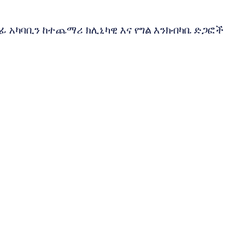
 አካባቢን ከተጨማሪ ክሊኒካዊ እና የግል እንክብካቤ ድጋፎች