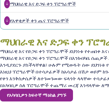
ማህበራዊ እና ድጋፍ ቀን ፕሮግራሞች
የአዋቂዎች ቀን ጤና ፕሮግራሞች
ማህበራዊ እና ድጋፍ ቀን ፕሮ
ማህበራዊ እና የድጋፍ ቀን ፕሮግራሞች ደህንነቱ የተጠበቀ እ
ማህበራዊ እና የድጋፍ ቀን ፕሮግራሞች በእንክብካቤ ሰጪዎ
እንዲያደርጉ ያስችላቸዋል፣ ሁሉም የሚወዱት ሰው ደህንነቱ 
እነዚህ ፕሮግራሞች በተሳታፊዎች ከአሳታፊ በሽታ ወይም ከጉ
የቀን እንቅስቃሴዎች ለተገመገመው ፍላጎት ላላቸው ተሳታፊ
በአካባቢዎ ስለ ፕሮግራሞች ተጨማሪ መረጃ እንዳላቸው ለማየ
የአካባቢዎን ከፍተኛ ማዕከል ያግኙ