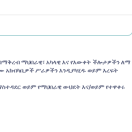
 በማቅረብ ማህበራዊ፣ አካላዊ እና የእውቀት ችሎታዎችን ለማ
ሙ አክብካቢዎች ሥራዎችን እንዲያካሂዱ ወይም እረፍት
ማስተዳደር ወይም የማህበራዊ ውህደት እና/ወይም የተዋቀሩ