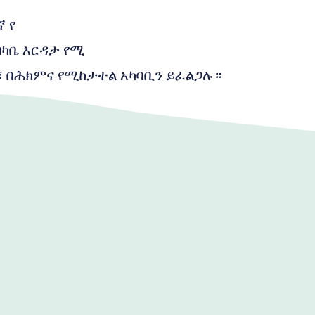
 የ
ብካቤ እርዳታ የሚ
፣ በሕክምና የሚከታተል አካባቢን ይፈልጋሉ።