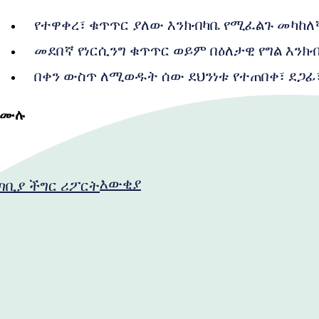
የተዋቀረ፣ ቁጥጥር ያለው እንክብካቤ የሚፈልጉ መካከለኛ
መደበኛ የነርሲንግ ቁጥጥር ወይም በዕለታዊ የግል እንክ
በቀን ውስጥ ለሚወዱት ሰው ደህንነቱ የተጠበቀ፣ ደጋፊ
ይሙሉ
እውቂያ
ጣቢያ ችግር ሪፖርት