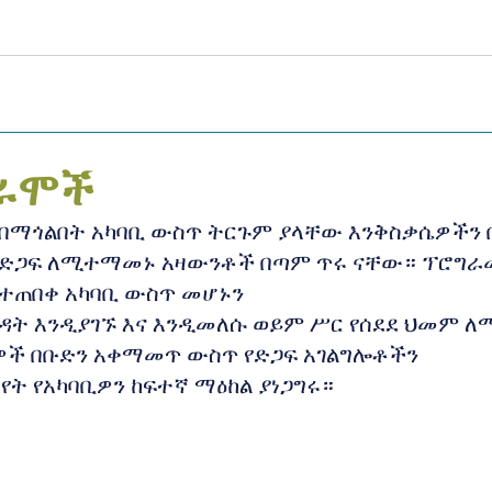
ግራሞች
ና በማጎልበት አካባቢ ውስጥ ትርጉም ያላቸው እንቅስቃሴዎችን
ች ድጋፍ ለሚተማመኑ አዛውንቶች በጣም ጥሩ ናቸው። ፕሮግራ
የተጠበቀ አካባቢ ውስጥ መሆኑን
ዳት እንዲያገኙ እና እንዲመለሱ ወይም ሥር የሰደደ ህመም ለ
ዎች በቡድን አቀማመጥ ውስጥ የድጋፍ አገልግሎቶችን
ት የአካባቢዎን ከፍተኛ ማዕከል ያነጋግሩ።