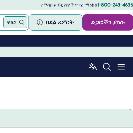
የማሳስ ኦፕቲሽኖች የጥሪ ማዕከል
1-800-243-4636
በደል ሪፖርት
ድጋፎችን ያስሱ
ፍለጋ