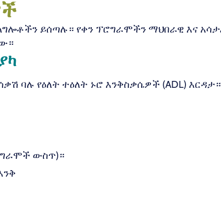
ሞች
ልግሎቶችን ይሰጣሉ። የቀን ፕሮግራሞችን ማህበራዊ እና አሳታፊ
ቸው።
ያካ
ቃሽ ባሉ የዕለት ተዕለት ኑሮ እንቅስቃሴዎች (ADL) እርዳታ።
ፕሮግራሞች ውስጥ)።
እንቅ