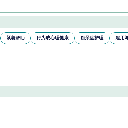
紧急帮助
行为或心理健康
痴呆症护理
滥用