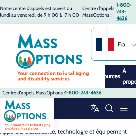
1-800-
Notre centre d'appels est ouvert du
Centre d'appels
243-
lundi au vendredi, de 9 h 00 à 17 h 00
MassOptions :
4636
Fra
Page
À
Ressources
d'accueil
prop
Centre d'appels MassOptions :
1-800-243-4636
Ressources
Appareils d'assistance, technologie et équipement