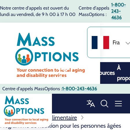
1-800-
Notre centre d'appels est ouvert du
Centre d'appels
243-
lundi au vendredi, de 9 h 00 à 17 h 00
MassOptions :
4636
Fra
Page
À
Ressources
d'accueil
prop
Centre d'appels MassOptions :
1-800-243-4636
Ressources
Aide alimentaire
Programme de nutrition pour les personnes âgées